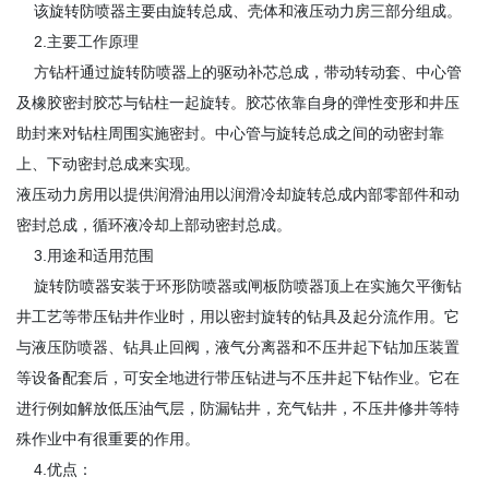
该旋转防喷器主要由旋转总成、壳体和液压动力房三部分组成。
2.主要工作原理
方钻杆通过旋转防喷器上的驱动补芯总成，带动转动套、中心管
及橡胶密封胶芯与钻柱一起旋转。胶芯依靠自身的弹性变形和井压
助封来对钻柱周围实施密封。中心管与旋转总成之间的动密封靠
上、下动密封总成来实现。
液压动力房用以提供润滑油用以润滑冷却旋转总成内部零部件和动
密封总成，循环液冷却上部动密封总成。
3.用途和适用范围
旋转防喷器安装于环形防喷器或闸板防喷器顶上在实施欠平衡钻
井工艺等带压钻井作业时，用以密封旋转的钻具及起分流作用。它
与液压防喷器、钻具止回阀，液气分离器和不压井起下钻加压装置
等设备配套后，可安全地进行带压钻进与不压井起下钻作业。它在
进行例如解放低压油气层，防漏钻井，充气钻井，不压井修井等特
殊作业中有很重要的作用。
4.优点：